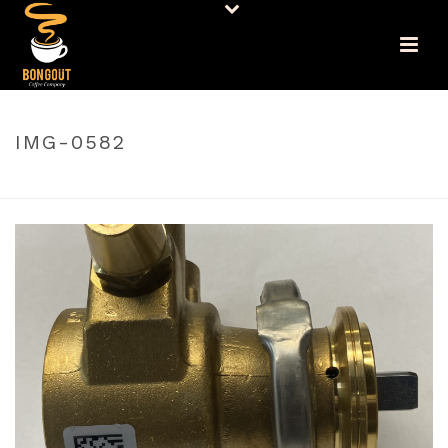
IMG-0582
PORTADA
»
BOMBA ABRAZADERA 200 LT/HORA
»
IMG-0582