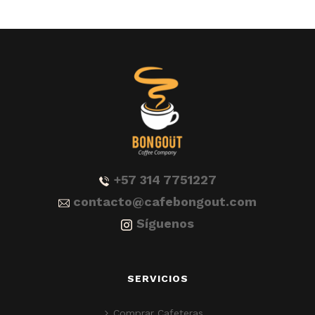
+57 314 7751227
contacto@cafebongout.com
Síguenos
SERVICIOS
Comprar Cafeteras