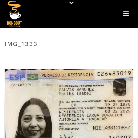
IMG_1333
PORTADA
»
CAFETERA PULSAR CON MOLINO
»
IMG_1333