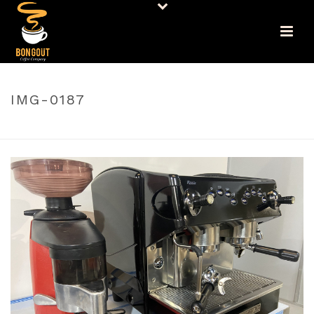
IMG-0187
PORTADA
»
CAFETERA Y MOLINO INDUSTRIAL
»
IMG-0187