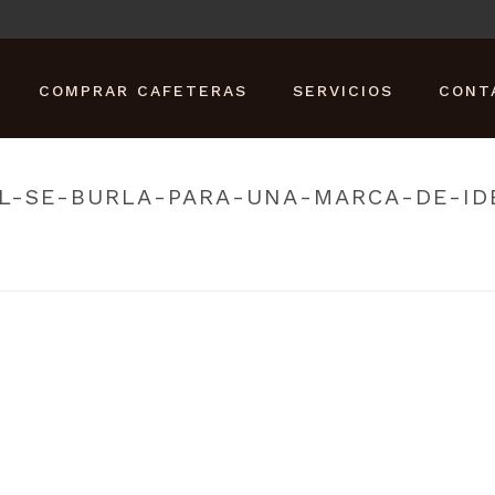
COMPRAR CAFETERAS
SERVICIOS
CONT
EL-SE-BURLA-PARA-UNA-MARCA-DE-I
O
»
LA-TAZA-DE-CAFE-DE-PAPEL-SE-BURLA-PARA-UNA-MARCA-DE-IDEN