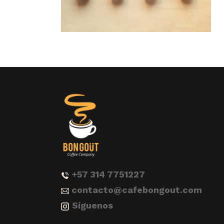
+57 314 7751227
contacto@cafebongout.com
Síguenos