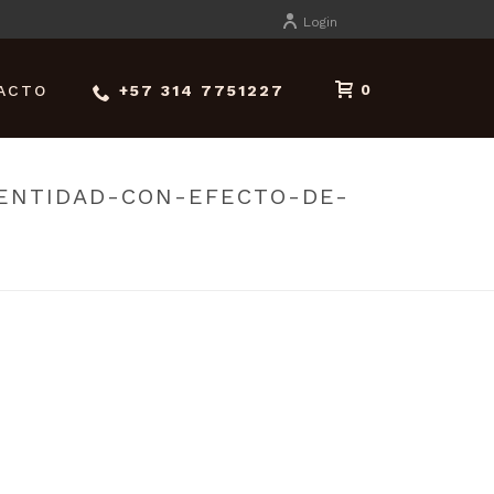
Login
ACTO
+57 314 7751227
0
DENTIDAD-CON-EFECTO-DE-
TIDAD-CON-EFECTO-DE-FILTRO-RETRO_1356-162