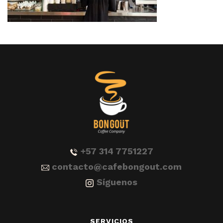
+57 314 7751227
contacto@cafebongout.com
Síguenos
SERVICIOS